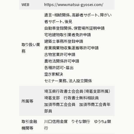
WEB
https://www.matsui-gyosei.com/
遺言・相続関係、高齢者サポート、障がい
者サポート、後見
自動車登録関係、保管場所証明申請
宅地建物取引業者免許申請
建築士事務所登録申請
取り扱い業
産業廃棄物収集運搬等許可申請
務
古物営業許可申請
農地法関係許可申請
各種許認可・届出
空き家解決
セミナー業務、法人設立関係
埼玉県行政書士会会員（埼葛支部所属）
埼葛支部 行政書士無料相談員
所属等
加須市商工会会員 加須市商工会青年
部員
取引金融
川口信用金庫 りそな銀行 ゆうちょ銀
機関等
行