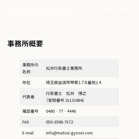
松
松井行政書士事務所
0480-77-4446
事務所概要
事務所の
松井行政書士事務所
名称
所在
埼玉県加須市琴寄１７８番地１４
行政書士 松井 博之
代表者
（登録番号 21131884)
電話番号
0480‐77‐4446
FAX
050-3588-7572
E-mail
info@matsui-gyosei.com